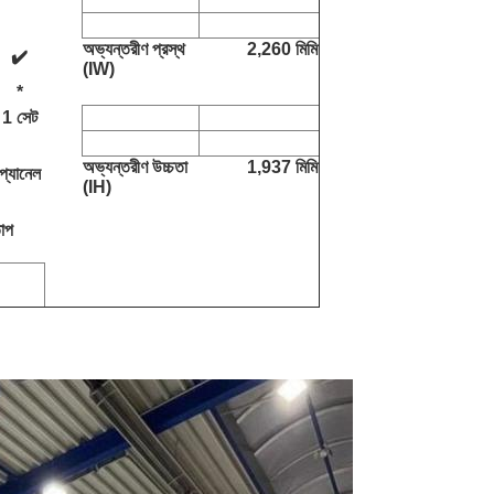
অভ্যন্তরীণ প্রস্থ 
2,260 মিমি
✔️
(IW)
*
1 সেট
অভ্যন্তরীণ উচ্চতা 
1,937 মিমি
প্যানেল
(IH)
াপ 