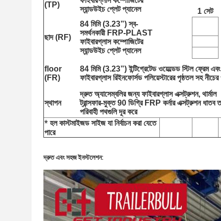
ফাইবারগ্লাস কম্পোজিটের 
(TP)
স্যান্ডউইচ প্লেট প্যানেল
1 সেট
84 মিমি (3.23”) স্ব-
সমর্থনকারী FRP-PLAST 
ছাদ (RF)
ফাইবারগ্লাস কম্পোজিটের 
স্যান্ডউইচ প্লেট প্যানেল
floor 
84 মিমি (3.23”) ইন্টিগ্রেটেড ওয়েল্ডেড স্টিল ফ্রেম এবং 
(FR)
ফাইবারগ্লাস রিইনফোর্সড পলিয়েস্টারের পৃষ্ঠতল সহ নীচের 
দ্রুত অ্যাসেম্বলির জন্য ফাইবারগ্লাস এক্সট্রুশন, থার্মাল 
স্থাপন
ট্রান্সফার-মুক্ত 90 ডিগ্রি FRP কর্নার এক্সট্রুশন ধাতব ত
পরিবাহী পথগুলি দূর করে
* হল কাস্টমাইজড সাইজ যা নির্বাচন করা যেতে 
পারে
দ্রুত এবং সহজ ইনস্টলেশন: