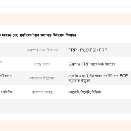
ম ট্রাকের দেহ
,
ফ্ল্যাটবেড ট্রাক ক্যাম্পার কিউবোড ডিজাইন
ক্যাম্পার ওয়াল উপাদান:
FRP +PU(XPS)+FRP
েড
পাশের দেয়াল:
50mm FRP স্যান্ডউইচ প্যানেল
 মোটরহোম
গ্লেজিং এক্রাইলিক গ্লাস সহ ইউরোপ ECE
ক্যারাভান উইন্ডোজ:
স্ট্যান্ডার্ড উইন্ডো
 / ইউনিট
ক্যাম্পার চালান:
এসকেডি/সিকেডি/সিবিইউ