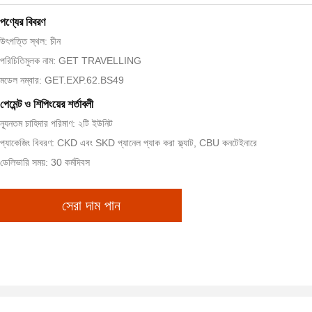
পণ্যের বিবরণ
উৎপত্তি স্থল: চীন
পরিচিতিমুলক নাম: GET TRAVELLING
মডেল নম্বার: GET.EXP.62.BS49
পেমেন্ট ও শিপিংয়ের শর্তাবলী
ন্যূনতম চাহিদার পরিমাণ: ২টি ইউনিট
প্যাকেজিং বিবরণ: CKD এবং SKD প্যানেল প্যাক করা ফ্ল্যাট, CBU কনটেইনারে
ডেলিভারি সময়: 30 কর্মদিবস
সেরা দাম পান