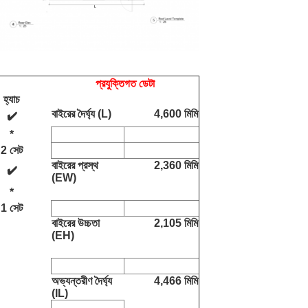
প্রযুক্তিগত ডেটা
হ্যাচ
বাইরের দৈর্ঘ্য (L)
4,600 মিমি
✔️
*
2 সেট
বাইরের প্রস্থ 
2,360 মিমি
✔️
(EW)
*
1 সেট
বাইরের উচ্চতা 
2,105 মিমি
(EH)
অভ্যন্তরীণ দৈর্ঘ্য 
4,466 মিমি
(IL)