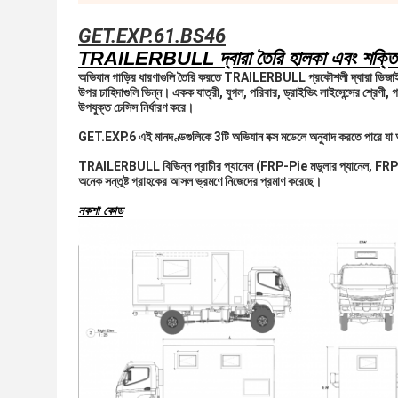
GET.EXP.61.BS46
TRAILERBULL দ্বারা তৈরি হালকা এবং শক্তিশাল
অভিযান গাড়ির ধারণাগুলি তৈরি করতে TRAILERBULL প্রকৌশলী দ্বারা ডিজাইন ক
উপর চাহিদাগুলি ভিন্ন। একক যাত্রী, যুগল, পরিবার, ড্রাইভিং লাইসেন্সের শ্রেণী,
উপযুক্ত চেসিস নির্ধারণ করে।
GET.EXP.6 এই মানদণ্ডগুলিকে 3টি অভিযান বক্স মডেলে অনুবাদ করতে পারে যা আমা
TRAILERBULL বিভিন্ন প্রাচীর প্যানেল (FRP-Pie মডুলার প্যানেল, FRP-Plast
অনেক সন্তুষ্ট গ্রাহকের আসল ভ্রমণে নিজেদের প্রমাণ করেছে।
নকশা কোড