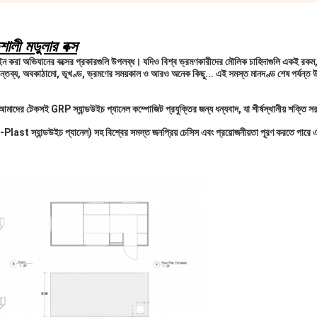
ী মডুলার বক্স
রা অভিযানের বক্সের প্রকারগুলি উপলব্ধ। যদিও বিশ্ব ভ্রমণকারীদের মৌলিক চাহিদাগুলি একই রকম, 
 গন্তব্য, অবকাঠামো, ভূখণ্ড, ভ্রমণের সময়কাল ও আরও অনেক কিছু... এই সমস্ত মানদণ্ড শেষ পর্যন্ত উপ
দের টেকসই GRP স্যান্ডউইচ প্যানেল কম্পোজিট প্রযুক্তির জন্য ধন্যবাদ, যা শীর্ষস্থানীয় শক্তি 
 স্যান্ডউইচ প্যানেল) সহ বিশ্বের সমস্ত জনপ্রিয় চেসিস এবং প্রয়োজনীয়তা পূরণ করতে পারে এব