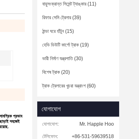
বায়ুসংক্রান্ত সিমেন্ট ট্যাঙ্কার
(11)
রিফার সেমি ট্রেলার
(39)
ঠান্ডা ঘরে হাঁটুন
(15)
হেভি ডিউটি ​​কার্গো ট্রাক
(19)
ভারী নির্মাণ যন্ত্রপাতি
(30)
বিশেষ ট্রাক
(20)
ট্রাক ট্রেলারের খুচরা যন্ত্রাংশ
(60)
যোগাযোগ
সামগ্রিক প্রভাব
ন ছাড়াই সহজেই
যোগাযোগ:
Mr. Happle Hoo
য়েছে.
টেলিফোন:
+86-531-59639518