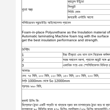
ব্যালেন্স উইন্ডো
সিল্যান্ট
খুচরা যন্ত্র
পিইউ ফোম
জলরোধী এলইডি আলো
পলিউরেথেন স্যান্ডউইচ আইসোলেশন প্যানেল
Foam-in-place Polyurethane as the Insulation material of t
Automatic laminating Machine foam tog with the surface 
get the best insulation performance and strength.
বৈশিষ্ট্য
উচ্চ তীব্রতা এবং ভাল তাপ নিরোধক কর্মক্ষ
1
সহজ সমাবেশ নকশা, প্যানেল জয়েন্ট সঙ্গে এক্
2
একাধিক পণ্য এবং স্পেসিফিকেশন বিভিন্ন চ
3
আকারঃ
বেধ: ৭৫ মিমি, ১০০ মিমি, ১২০ মিমি, ১৫০ মিমি, ১৮০ মিমি, ২০০ মিমি,
দৈর্ঘ্য 1000mm থেকে 5o 12000mm
প্রস্থঃ ৯৬০ মিমি,
ব্লাস্ট চিলিং কি:
বিস্ফোরণ ঠান্ডা একটি পদ্ধতি যা খাদ্যকে দ্রুত কম তাপমাত্রায় ঠান্ডা করে যা ব্য
তাপমাত্রা ৯০ মিনিটের মধ্যে +৭০ ডিগ্রি সেলসিয়াস (১৫৮ ডিগ্রি ফারেনহাইট) থ