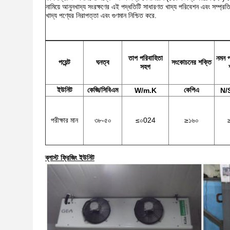
নামিয়ে আনুনখাদ্য সংরক্ষণের এই পদ্ধতিটি সাধারণত খাদ্য পরিবেশন এবং সম্প্রতি "ই
খাদ্য পণ্যের নিরাপত্তা এবং গুণমান নিশ্চিত করে.
তাপ পরিবাহিতা
নমন প
পয়েন্ট
ঘনত্ব
সংকোচনের শক্তি
সহগ
ইউনিট
কেজি/সিবিএম
কেপিএ
W/m.K
N/
পরীক্ষার মান
৩৮-৫০
≤০024
≥১৬০
ব্লাস্ট ফ্রিজিং ইউনিট