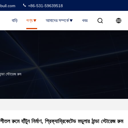
rbull.com
+86-531-59639518
বাড়ি
পণ্য
আমাদের সম্পর্কে
খবর
ান্ডা স্টোরেজ রুম
শীতল রুমে হাঁটুন নির্মাণ, প্রিফ্যাব্রিকেটেড মডুলার ঠান্ডা স্টোরেজ রুম