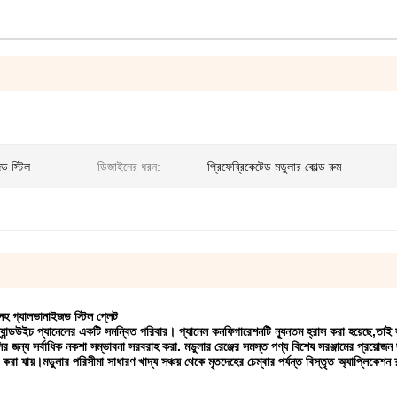
ড স্টিল
ডিজাইনের ধরন:
প্রিফেব্রিকেটেড মডুলার কোল্ড রুম
 সহ গ্যালভানাইজড স্টিল প্লেট
স্যান্ডউইচ প্যানেলের একটি সমন্বিত পরিবার। প্যানেল কনফিগারেশনটি ন্যূনতম হ্রাস করা হয়েছে,তাই 
ুলির জন্য সর্বাধিক নকশা সম্ভাবনা সরবরাহ করা. মডুলার রেঞ্জের সমস্ত পণ্য বিশেষ সরঞ্জামের প্রয়োজ
 যায়।মডুলার পরিসীমা সাধারণ খাদ্য সঞ্চয় থেকে মৃতদেহের চেম্বার পর্যন্ত বিস্তৃত অ্যাপ্লিকেশন র