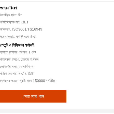
পণ্যের বিবরণ
উৎপত্তি স্থল: চীন
পরিচিতিমুলক নাম: GET
সাক্ষ্যদান: ISO9001/TS16949
মডেল নম্বার: ব্লাস্ট জমে যাওয়া
পেমেন্ট ও শিপিংয়ের শর্তাবলী
ন্যূনতম চাহিদার পরিমাণ: 1 সেট
প্যাকেজিং বিবরণ: ক্ষেত্রে বা বাক্সে
ডেলিভারি সময়: ২০ কার্যদিবস
পরিশোধের শর্ত: এল/সি, টি/টি
যোগানের ক্ষমতা: প্রতি মাসে 150000 বর্গমিটার
সেরা দাম পান