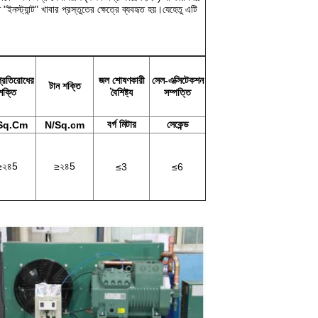
নস্ট্যান্ট" খাবার প্রস্তুতের ক্ষেত্রে ব্যবহৃত হয়।যেহেতু এটি
্রতিরোধের
জল শোষণকারী
সেল-এক্সিটেকশন
টান শক্তি
শক্তি
বৈশিষ্ট্য
সম্পত্তি
বর্গ মিটার
সেকেন্ড
Sq.Cm
N/Sq.cm
≥২৪5
≥২৪5
≤3
≤6