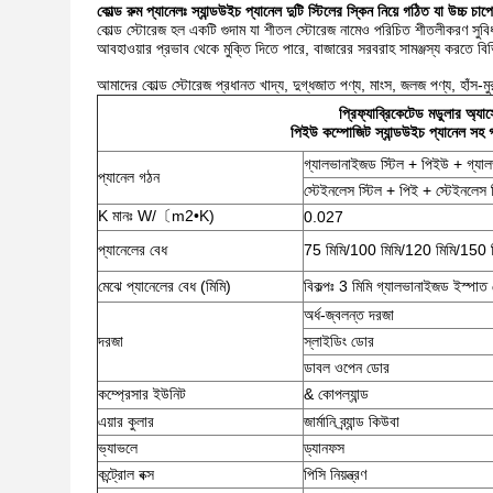
কোল্ড রুম প্যানেলঃ স্যান্ডউইচ প্যানেল দুটি স্টিলের স্কিন নিয়ে গঠিত যা উচ্চ চাপ
কোল্ড স্টোরেজ হল একটি গুদাম যা শীতল স্টোরেজ নামেও পরিচিত শীতলীকরণ সুবিধা 
আবহাওয়ার প্রভাব থেকে মুক্তি দিতে পারে, বাজারের সরবরাহ সামঞ্জস্য করতে বিভি
আমাদের কোল্ড স্টোরেজ প্রধানত খাদ্য, দুগ্ধজাত পণ্য, মাংস, জলজ পণ্য, হাঁস-মুরগ
প্রিফ্যাব্রিকেটেড মডুলার অ্যাস
পিইউ কম্পোজিট স্যান্ডউইচ প্যানেল সহ গ
গ্যালভানাইজড স্টিল + পিইউ + গ্যাল
প্যানেল গঠন
স্টেইনলেস স্টিল + পিই + স্টেইনলেস স
K মানঃ W/〔m2•K)
0.027
প্যানেলের বেধ
75 মিমি/100 মিমি/120 মিমি/150 ম
মেঝে প্যানেলের বেধ (মিমি)
বিকল্পঃ 3 মিমি গ্যালভানাইজড ইস্পাত
অর্ধ-জ্বলন্ত দরজা
দরজা
স্লাইডিং ডোর
ডাবল ওপেন ডোর
কম্প্রেসার ইউনিট
& কোপল্যান্ড
এয়ার কুলার
জার্মানি ব্র্যান্ড কিউবা
ভ্যাভলে
ড্যানফস
কন্ট্রোল বক্স
পিসি নিয়ন্ত্রণ