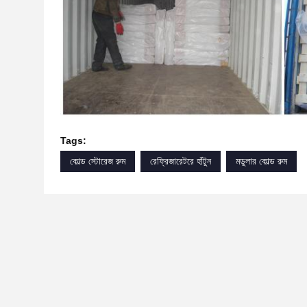
Tags:
কোল্ড স্টোরেজ রুম
রেফ্রিজারেটরে হাঁটুন
মডুলার কোল্ড রুম