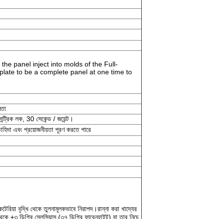
he panel inject into molds of the Full-
plate to be a complete panel at one time to
মতা
সন্ট্রিক লক, 30 সেকেন্ড / জয়েন্ট।
াহিদা এবং প্রয়োজনীয়তা পূরণ করতে পারে
াকটেরিয়া বৃদ্ধি থেকে তুলনামূলকভাবে নিরাপদ।রান্না করা খাদ্যের
েকে +৩ ডিগ্রি সেলসিয়াস (৩৭ ডিগ্রি ফারেনহাইট) বা তার নিচে