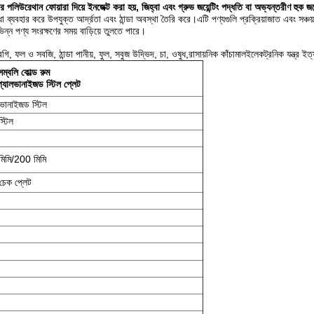
ের পলিউরেথান ফোয়ারা দিয়ে ইনজেক্ট করা হয়, জিহ্বা এবং গ্রুভ জয়েন্টিং পদ্ধতি বা অভ্যন্তরীণ হুক জয
ব্যবহার করে উপযুক্ত আর্দ্রতা এবং ঠান্ডা অবস্থা তৈরি করে।এটি পণ্যগুলি প্রক্রিয়াজাত এবং সঞ্চয
ন্ন পণ্য সংরক্ষণের সময় বাড়িয়ে তুলতে পারে।
ি, ফল ও সবজি, ঠান্ডা পানীয়, ফুল, সবুজ উদ্ভিদ, চা, ওষুধ,রাসায়নিক কাঁচামালইলেকট্রনিক যন্ত্র ইত
েম্বলি কোল্ড রুম
্যালভানাইজড স্টিল প্লেট
ভানাইজড স্টিল
্টিল
িমি/200 মিমি
 চেক প্লেট