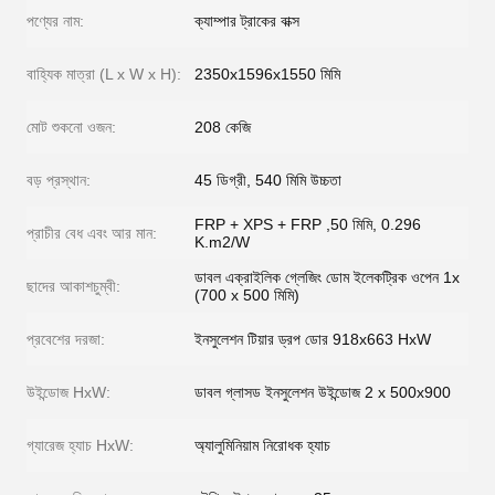
পণ্যের নাম:
ক্যাম্পার ট্রাকের বাক্স
বাহ্যিক মাত্রা (L x W x H):
2350x1596x1550 মিমি
মোট শুকনো ওজন:
208 কেজি
বড় প্রস্থান:
45 ডিগ্রী, 540 মিমি উচ্চতা
FRP + XPS + FRP ,50 মিমি, 0.296
প্রাচীর বেধ এবং আর মান:
K.m2/W
ডাবল এক্রাইলিক গ্লেজিং ডোম ইলেকট্রিক ওপেন 1x
ছাদের আকাশচুম্বী:
(700 x 500 মিমি)
প্রবেশের দরজা:
ইনসুলেশন টিয়ার ড্রপ ডোর 918x663 HxW
উইন্ডোজ HxW:
ডাবল গ্লাসড ইনসুলেশন উইন্ডোজ 2 x 500x900
গ্যারেজ হ্যাচ HxW:
অ্যালুমিনিয়াম নিরোধক হ্যাচ