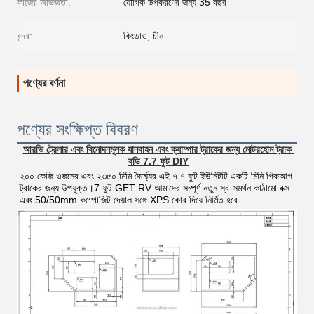
কাজের অভিজ্ঞতা:
যৌগিক উপকরণের জন্য 35 বছর
বন্দর:
কিংডাও, চীন
পণ্যের বর্ণনা
পণ্যের সংক্ষিপ্ত বিবরণ
আরভি ট্রেলার এবং বিনোদনমূলক যানবাহন এবং ক্যাম্পার ট্রাকের জন্য মোটরহোম ট্রাক 
বডি 7.7 ফুট DIY
২০০ কেজি ওজনের এবং ২৩৫০ মিমি দৈর্ঘ্যের এই ৭.৭ ফুট ইউনিটটি একটি মিনি পিকআপ 
ট্রাকের জন্য উপযুক্ত।7 ফুট GET RV আমাদের সম্পূর্ণ নতুন স্ব-সমর্থন কাঠামো বক্স 
এবং 50/50mm কম্পোজিট দেয়াল সঙ্গে XPS কোর দিয়ে নির্মিত হবে.