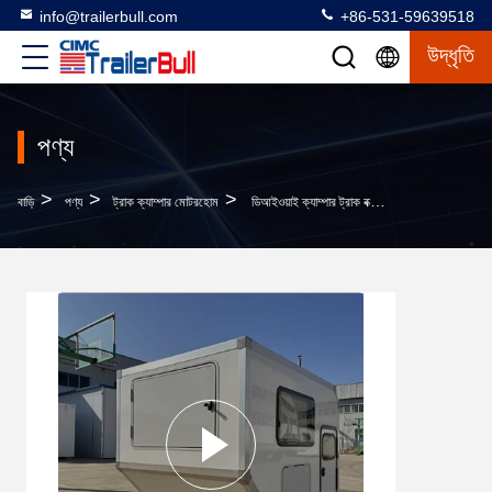
info@trailerbull.com
+86-531-59639518
উদ্ধৃতি
পণ্য
>
>
>
বাড়ি
পণ্য
ট্রাক ক্যাম্পার মোটরহোম
ডিআইওয়াই ক্যাম্পার ট্রাক বক্স আরভি ট্রেলার এবং এক্সপিডিশন মোটরহোমের জন্য 7.7 ফুট সর্বোচ্চ পেয়লোড 900 কেজি