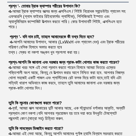
প্রশ্ন '
- তোমার ট্রাক ক্যাম্পার শরীরের উপাদান কি?
এ-
আমরা ট্রাক ক্যাম্পার বক্সের জন্য এক্সপিএস / পিইউ নিরোধক স্যান্ডউইচ প্যানেল সহ 
এফআরপি (গ্লাস ফাইবার রিইনফোর্সড প্লাস্টিক), পিপিজিআই ইস্পাত এবং 
অ্যালুমিনিয়াম কম্পোজিট উত্পাদন করতে পারি। কোর উপাদানটি পিইউ, এক্সপিএস হতে 
পারে।
প্রশ্ন '
- যদি দাম চাই, তাহলে আমাদেরকে কী তথ্য দিতে হবে?
এ-
আপনি আমাদের উপাদান, আকার (LxWxH এবং প্যানেল বেধ) এবং ট্রাক শরীরের 
পরিমাণ বেসিক হিসাবে অফার করতে হবে
তথ্য। স্কেচ বা নকশা অঙ্কন খুব প্রশংসা করা হয়।
প্রশ্ন-আপনি কি জানালা এবং দরজার জন্য প্রাক-কাটা খোলার কাজ করতে পারেন?
এ-
আমরা খরচ সঙ্গে এই সেবা প্রদান করতে পারেন হিসাবে আমরা ভিতরে এম্বেড 
শক্তিশালী অংশ আছে, কিন্তু যে উত্পাদন করার আগে নিশ্চিত করা হবে. আপনার নিজস্ব 
খোলা সহজেই একটি পাজল এবং প্লাস্টিকের রেট ফলক দিয়ে কাটা যাবে,তাই যদি এটা 
সত্যিই খারাপ অভিযানে কাজ করবে, তাহলে তুমি আমাদের জানালা এবং দরজার জন্য 
প্রাক-কাটা খোলার দিন।
তুমি কি সূচনার কোণগুলো করতে পারো?
এ-
হ্যাঁ, আমরা বাক্স আকারের দুটি আকার আছে, এক স্ট্যান্ডার্ড বর্গাকার আকৃতি, অন্যটি 
প্রস্থান কোণ নকশা।যদি আপনার প্রয়োজন হয় তবে দয়া করে উদ্ধৃতি টেমপ্লেটে 
পছন্দসই কোণ (মাত্রা সহ) চিহ্নিত করুন.
তুমি কি সাবফ্রেম ডিজাইন করতে পারো?
এ-
আমরা এই সেবা আছে, কিন্তু আপনি আমাদের পূর্ণাঙ্গ চ্যাসি বিন্যাস সরবরাহ করতে 