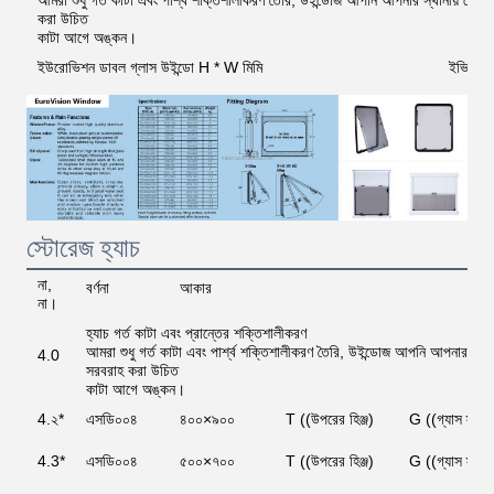
আমরা শুধু গর্ত কাটা এবং পার্শ্ব শক্তিশালীকরণ তৈরি, উইন্ডোজ আপনি আপনার স্থানীয় থে
করা উচিত
কাটা আগে অঙ্কন।
ইউরোভিশন ডাবল গ্লাস উইন্ডো H * W মিমি
ইভি
স্টোরেজ হ্যাচ
না,
বর্ণনা
আকার
না।
হ্যাচ গর্ত কাটা এবং প্রান্তের শক্তিশালীকরণ
আমরা শুধু গর্ত কাটা এবং পার্শ্ব শক্তিশালীকরণ তৈরি, উইন্ডোজ আপনি আপনার স্থ
4.0
সরবরাহ করা উচিত
কাটা আগে অঙ্কন।
4.২*
এসডি০০৪
৪০০×৯০০
T ((উপরের হিঞ্জ)
G ((গ্যাস স্ট্র
4.3*
এসডি০০৪
৫০০×৭০০
T ((উপরের হিঞ্জ)
G ((গ্যাস স্ট্র