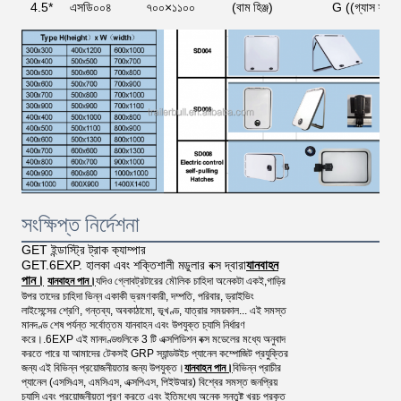
4.5*
এসডি০০৪
৭০০×১১০০
(বাম হিঞ্জ)
G ((গ্যাস স্ট্র
সংক্ষিপ্ত নির্দেশনা
GET ইন্ডাস্ট্রি ট্রাক ক্যাম্পার
GET.6EXP. হালকা এবং শক্তিশালী মডুলার বক্স দ্বারা
যানবাহন
পান।
যানবাহন পান।
যদিও গ্লোবট্রটারের মৌলিক চাহিদা অনেকটা একই,গাড়ির
উপর তাদের চাহিদা ভিন্ন একাকী ভ্রমণকারী, দম্পতি, পরিবার, ড্রাইভিং
লাইসেন্সের শ্রেণি, গন্তব্য, অবকাঠামো, ভূখণ্ড, যাত্রার সময়কাল... এই সমস্ত
মানদণ্ড শেষ পর্যন্ত সর্বোত্তম যানবাহন এবং উপযুক্ত চ্যাসি নির্ধারণ
করে।.6EXP এই মানদণ্ডগুলিকে 3 টি এক্সপিডিশন বক্স মডেলের মধ্যে অনুবাদ
করতে পারে যা আমাদের টেকসই GRP স্যান্ডউইচ প্যানেল কম্পোজিট প্রযুক্তির
জন্য এই বিভিন্ন প্রয়োজনীয়তার জন্য উপযুক্ত।
যানবাহন পান।
বিভিন্ন প্রাচীর
প্যানেল (এসসিএস, এমসিএস, এক্সপিএস, পিইউআর) বিশ্বের সমস্ত জনপ্রিয়
চ্যাসি এবং প্রয়োজনীয়তা পূরণ করতে এবং ইতিমধ্যে অনেক সন্তুষ্ট খরচ প্রকৃত