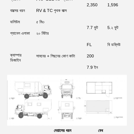
2,350
1,596
1
বাক্সের ধরন
RV & TC পৃথক বাক্স
ভলিউম
৫ মি৩
7.7 ফুট
5.২ ফুট
5
প্যানেল এলাকা
২০ মিটার
FL
বি ডব্লিউ
T
ক্যাম্পার
সামনের + পিছনের কোণ কাটা
200
5
ডিজাইন
7.9 ইন
2
দেয়ালের ধরন
বেধ