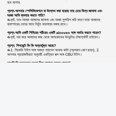
হবে আগাম.
প্রশ্ন-আপনার স্পেসিফিকেশনে যা উল্লেখ করা হয়েছে তার চেয়ে ভিন্ন জানালা এবং 
দরজা আমি ব্যবহার করতে পারি?
এ-
হ্যাঁ, তবে আমরা আমাদের জানালা এবং দরজা সুপারিশ করি কারণ তারা আমাদের 
ক্যাম্পারের দেহের সাথে নিখুঁত ভারসাম্য বজায় রাখে।
প্রশ্ন-আমি একটি শিবিরের শরীরের একটি alcoves সঙ্গে অর্ডার করতে পারেন?
এ-
হ্যাঁ, দয়া করে আমাদের কাছ থেকে আলকোভের উদ্ধৃতির টেমপ্লেটটি চাইবেন।
প্রশ্ন: শিপমেন্টে কি কি অন্তর্ভুক্ত আছে?
এ-
1. সিকেডি টাইপ সঙ্গে সমস্ত প্যানেল আকার কাটা (প্রস্থান কোণ ছাড়া), 2. 
আপনার প্রয়োজনীয়তা অনুযায়ী একত্রিত বক্স সঙ্গে CBU টাইপ।
আপনি কি অভ্যন্তর নকশা নিয়ে সাহায্য করতে পারেন?
না, আমরা শুধু ক্যাম্পার বডি সরবরাহকারী, পুরো আকারের আউটফিট/ডিজাইন অফিস 
নয়।
প্রশ্ন- কিভাবে আপনার ট্রাকের সাথে একটি ক্যাম্পার মেলে
এ-
ট্রাক নির্মাতারা ভোক্তাদের নির্দিষ্ট রেটিং প্রদান করে যা ট্রাকের ক্ষমতা নির্ধারণে 
সহায়তা করে, যেমনটি উত্পাদিত হয়। এই রেটিংগুলির মধ্যে কিছু ড্রাইভারের পাশের 
দরজার জ্যামে পোস্ট করা হয়,গ্লোভবক্সের লেবেলে, অথবা মালিকের ম্যানুয়াল বা অন্যান্য 
সাহিত্যে।এটা সবসময় একটি বাণিজ্যিক ট্রাক স্কেল এটি নিতে বুদ্ধিমান হয় ট্রাক প্রকৃত 
ওজন নির্ধারণ করতেআপনার ট্রাকের ক্যাপাসিটি তথ্যের সাথে এই তথ্য আপনাকে বহন 
এবং/অথবা ট্যাগিংয়ের জন্য অবশিষ্ট ক্যাপাসিটি নির্ধারণ করতে সাহায্য করবে।
ক্যাম্পারের ওজন শুকনো এবং ভিজা উভয়ই আপনার ইনস্টল করা ঐচ্ছিক সরঞ্জাম এবং 
আপনার স্ট্যান্ডিং ট্যাঙ্কগুলি কতটা পূর্ণ তা নির্ভর করে। এছাড়াও, যাত্রীদের ওজন 