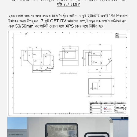
বডি 7.7ft DIY
২০০ কেজি ওজনের এবং ২৩৫০ মিমি দৈর্ঘ্যের এই ৭.৭ ফুট ইউনিটটি একটি মিনি পিকআপ 
ট্রাকের জন্য উপযুক্ত।7 ফুট GET RV আমাদের সম্পূর্ণ নতুন স্ব-সমর্থন কাঠামো বক্স 
এবং 50/50mm কম্পোজিট দেয়াল সঙ্গে XPS কোর সঙ্গে নির্মিত হবে.