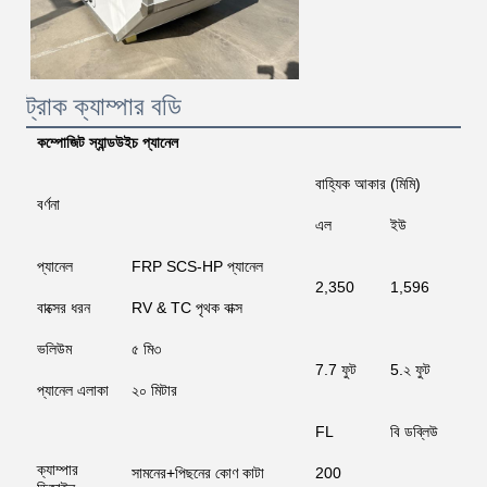
ট্রাক ক্যাম্পার বডি
কম্পোজিট স্যান্ডউইচ প্যানেল
বাহ্যিক আকার (মিমি)
বর্ণনা
এল
ইউ
ই
প্যানেল
FRP SCS-HP প্যানেল
2,350
1,596
1
বাক্সের ধরন
RV & TC পৃথক বাক্স
ভলিউম
৫ মি৩
7.7 ফুট
5.২ ফুট
5
প্যানেল এলাকা
২০ মিটার
FL
বি ডব্লিউ
T
ক্যাম্পার
সামনের+পিছনের কোণ কাটা
200
5