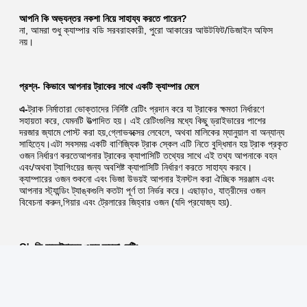
আপনি কি অভ্যন্তর নকশা নিয়ে সাহায্য করতে পারেন?
না, আমরা শুধু ক্যাম্পার বডি সরবরাহকারী, পুরো আকারের আউটফিট/ডিজাইন অফিস 
নয়।
প্রশ্ন- কিভাবে আপনার ট্রাকের সাথে একটি ক্যাম্পার মেলে
এ-
ট্রাক নির্মাতারা ভোক্তাদের নির্দিষ্ট রেটিং প্রদান করে যা ট্রাকের ক্ষমতা নির্ধারণে 
সহায়তা করে, যেমনটি উত্পাদিত হয়। এই রেটিংগুলির মধ্যে কিছু ড্রাইভারের পাশের 
দরজার জ্যামে পোস্ট করা হয়,গ্লোভবক্সের লেবেলে, অথবা মালিকের ম্যানুয়াল বা অন্যান্য 
সাহিত্যে।এটা সবসময় একটি বাণিজ্যিক ট্রাক স্কেল এটি নিতে বুদ্ধিমান হয় ট্রাক প্রকৃত 
ওজন নির্ধারণ করতেআপনার ট্রাকের ক্যাপাসিটি তথ্যের সাথে এই তথ্য আপনাকে বহন 
এবং/অথবা ট্যাগিংয়ের জন্য অবশিষ্ট ক্যাপাসিটি নির্ধারণ করতে সাহায্য করবে।
ক্যাম্পারের ওজন শুকনো এবং ভিজা উভয়ই আপনার ইনস্টল করা ঐচ্ছিক সরঞ্জাম এবং 
আপনার স্ট্যান্ডিং ট্যাঙ্কগুলি কতটা পূর্ণ তা নির্ভর করে। এছাড়াও, যাত্রীদের ওজন 
বিবেচনা করুন,গিয়ার এবং ট্রেলারের জিহ্বার ওজন (যদি প্রযোজ্য হয়).
Q'- কি হচ্ছে
ট্রাকের ওজন ক্ষমতা রেটিং
এ-
(সাধারণত ড্রাইভারের দরজার জ্যামে পাওয়া যায়) ট্রাক প্রস্তুতকারকের দ্বারা গাড়ির 
লোড ওজন এবং এটি টানা কোনও ট্রেলারের লোড ওজন হিসাবে নির্ধারিত মান।
সামনের অক্ষের জন্য GVWR, GAWR এবং পিছনের অক্ষের জন্য GAWR সাধারণত 
প্রস্তুতকারকের দ্বারা ট্রাকের দরজার পোস্টে বা গ্লোভস ক্যাবিনেটে স্থাপন করা হয়।