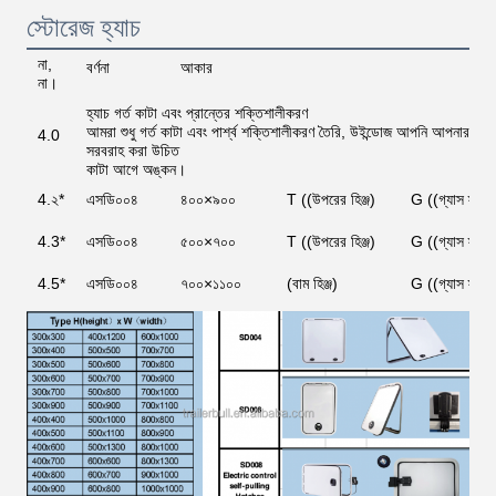
স্টোরেজ হ্যাচ
না,
বর্ণনা
আকার
না।
হ্যাচ গর্ত কাটা এবং প্রান্তের শক্তিশালীকরণ
আমরা শুধু গর্ত কাটা এবং পার্শ্ব শক্তিশালীকরণ তৈরি, উইন্ডোজ আপনি আপনার স্থ
4.0
সরবরাহ করা উচিত
কাটা আগে অঙ্কন।
4.২*
এসডি০০৪
৪০০×৯০০
T ((উপরের হিঞ্জ)
G ((গ্যাস স্ট্র
4.3*
এসডি০০৪
৫০০×৭০০
T ((উপরের হিঞ্জ)
G ((গ্যাস স্ট্র
4.5*
এসডি০০৪
৭০০×১১০০
(বাম হিঞ্জ)
G ((গ্যাস স্ট্র