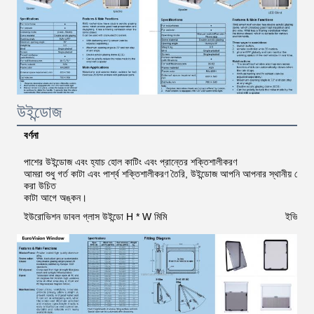
উইন্ডোজ
বর্ণনা
পাশের উইন্ডোজ এবং হ্যাচ হোল কাটিং এবং প্রান্তের শক্তিশালীকরণ
আমরা শুধু গর্ত কাটা এবং পার্শ্ব শক্তিশালীকরণ তৈরি, উইন্ডোজ আপনি আপনার স্থানীয় থে
করা উচিত
কাটা আগে অঙ্কন।
ইউরোভিশন ডাবল গ্লাস উইন্ডো H * W মিমি
ইভি