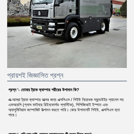
প্রায়শই জিজ্ঞাসিত প্রশ্ন
প্রশ্ন '
- তোমার ট্রাক ক্যাম্পার শরীরের উপাদান কি?
এ-
আমরা ট্রাক ক্যাম্পার বক্সের জন্য এক্সপিএস / পিইউ নিরোধক স্যান্ডউইচ প্যানেল সহ 
এফআরপি (গ্লাস ফাইবার রিইনফোর্সড প্লাস্টিক), পিপিজিআই ইস্পাত এবং 
অ্যালুমিনিয়াম কম্পোজিট উত্পাদন করতে পারি। কোর উপাদানটি পিইউ, এক্সপিএস হতে 
পারে।