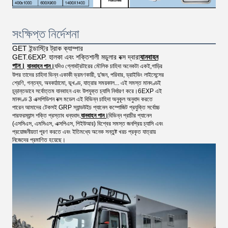
সংক্ষিপ্ত নির্দেশনা
GET ইন্ডাস্ট্রি ট্রাক ক্যাম্পার
GET.6EXP. হালকা এবং শক্তিশালী মডুলার বক্স দ্বারা
যানবাহন
পান।
যানবাহন পান।
যদিও গ্লোবট্রটারের মৌলিক চাহিদা অনেকটা একই,গাড়ির
উপর তাদের চাহিদা ভিন্ন একাকী ভ্রমণকারী, দু'জন, পরিবার, ড্রাইভিং লাইসেন্সের
শ্রেণি, গন্তব্য, অবকাঠামো, ভূখণ্ড, যাত্রার সময়কাল... এই সমস্ত মানদণ্ডই
চূড়ান্তভাবে সর্বোত্তম যানবাহন এবং উপযুক্ত চ্যাসি নির্ধারণ করে।6EXP এই
মানদণ্ড 3 এক্সপিডিশন বক্স মডেল এই বিভিন্ন চাহিদা অনুকূল অনুবাদ করতে
পারেন আমাদের টেকসই GRP স্যান্ডউইচ প্যানেল কম্পোজিট প্রযুক্তি সর্বোচ্চ
পারফরম্যান্স শক্তি প্রস্তাব ধন্যবাদ.
যানবাহন পান।
বিভিন্ন প্রাচীর প্যানেল
(এসসিএস, এমসিএস, এক্সপিএস, পিইউআর) বিশ্বের সমস্ত জনপ্রিয় চ্যাসি এবং
প্রয়োজনীয়তা পূরণ করতে এবং ইতিমধ্যে অনেক সন্তুষ্ট খরচ প্রকৃত যাত্রায়
নিজেদের প্রমাণিত হয়েছে।