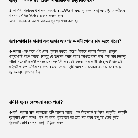
প্রশ্ন '
- যদি দাম চাই, তাহলে আমাদেরকে কী তথ্য দিতে হবে?
এ-
আপনি আমাদের উপাদান, আকার (LxWxH এবং প্যানেল বেধ) এবং ট্রাক শরীরের 
পরিমাণ বেসিক হিসাবে অফার করতে হবে
তথ্য। স্কেচ বা নকশা অঙ্কন খুব প্রশংসা করা হয়।
প্রশ্ন-আপনি কি জানালা এবং দরজার জন্য প্রাক-কাটা খোলার কাজ করতে পারেন?
এ-
আমরা খরচ সঙ্গে এই সেবা প্রদান করতে পারেন হিসাবে আমরা ভিতরে এম্বেড 
শক্তিশালী অংশ আছে, কিন্তু যে উত্পাদন করার আগে নিশ্চিত করা হবে. আপনার নিজস্ব 
খোলা সহজেই একটি পাজল এবং প্লাস্টিকের রেট ফলক দিয়ে কাটা যাবে,তাই যদি এটা 
সত্যিই খারাপ অভিযানে কাজ করবে, তাহলে তুমি আমাদের জানালা এবং দরজার জন্য 
প্রাক-কাটা খোলার দিন।
তুমি কি সূচনার কোণগুলো করতে পারো?
এ-
হ্যাঁ, আমরা বাক্স আকারের দুটি আকার আছে, এক স্ট্যান্ডার্ড বর্গাকার আকৃতি, অন্যটি 
প্রস্থান কোণ নকশা।যদি আপনার প্রয়োজন হয় তবে দয়া করে উদ্ধৃতি টেমপ্লেটে 
পছন্দসই কোণ (মাত্রা সহ) চিহ্নিত করুন.