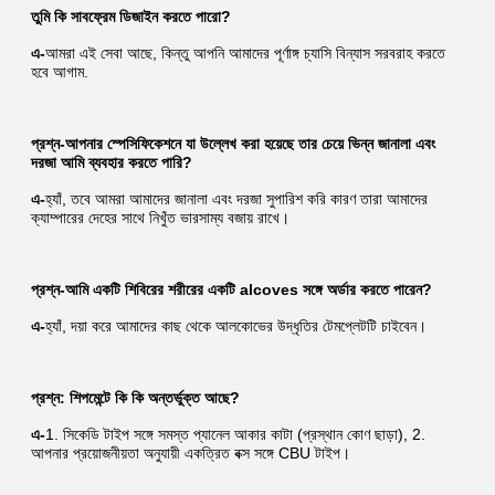
তুমি কি সাবফ্রেম ডিজাইন করতে পারো?
এ-
আমরা এই সেবা আছে, কিন্তু আপনি আমাদের পূর্ণাঙ্গ চ্যাসি বিন্যাস সরবরাহ করতে 
হবে আগাম.
প্রশ্ন-আপনার স্পেসিফিকেশনে যা উল্লেখ করা হয়েছে তার চেয়ে ভিন্ন জানালা এবং 
দরজা আমি ব্যবহার করতে পারি?
এ-
হ্যাঁ, তবে আমরা আমাদের জানালা এবং দরজা সুপারিশ করি কারণ তারা আমাদের 
ক্যাম্পারের দেহের সাথে নিখুঁত ভারসাম্য বজায় রাখে।
প্রশ্ন-আমি একটি শিবিরের শরীরের একটি alcoves সঙ্গে অর্ডার করতে পারেন?
এ-
হ্যাঁ, দয়া করে আমাদের কাছ থেকে আলকোভের উদ্ধৃতির টেমপ্লেটটি চাইবেন।
প্রশ্ন: শিপমেন্টে কি কি অন্তর্ভুক্ত আছে?
এ-
1. সিকেডি টাইপ সঙ্গে সমস্ত প্যানেল আকার কাটা (প্রস্থান কোণ ছাড়া), 2. 
আপনার প্রয়োজনীয়তা অনুযায়ী একত্রিত বক্স সঙ্গে CBU টাইপ।