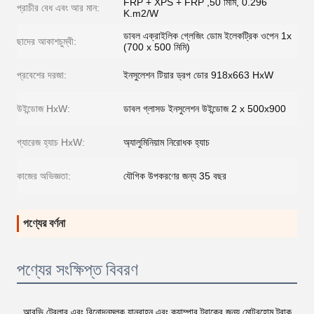
FRP + XPS + FRP ,50 মিমি, 0.296
প্রাচীর বেধ এবং আর মান:
K.m2/W
ডাবল এক্রাইলিক গ্লেজিং ডোম ইলেকট্রিক ওপেন 1x
ছাদের আকাশচুম্বী:
(700 x 500 মিমি)
প্রবেশের দরজা:
ইনসুলেশন টিয়ার ড্রপ ডোর 918x663 HxW
উইন্ডোজ HxW:
ডাবল গ্লাসড ইনসুলেশন উইন্ডোজ 2 x 500x900
গ্যারেজ হ্যাচ HxW:
অ্যালুমিনিয়াম নিরোধক হ্যাচ
কাজের অভিজ্ঞতা:
যৌগিক উপকরণের জন্য 35 বছর
পণ্যের বর্ণনা
পণ্যের সংক্ষিপ্ত বিবরণ
আরভি ট্রেলার এবং বিনোদনমূলক যানবাহন এবং ক্যাম্পার ট্রাকের জন্য মোটরহোম ট্রাক