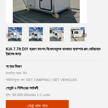
KIA 7.7ft DIY ভ্রমণ ফাংশন বিনোদনমূলক যানবাহন ক্যাম্পার বক্স মোটরহোম
ট্রাকের জন্য
পণ্যের বিবরণ
উৎপত্তি স্থল: চীন
পরিচিতিমুলক নাম: GET CAMPING | GET VEHICLES
পেমেন্ট ও শিপিংয়ের শর্তাবলী
মূল্য: $9,500.00/units 1-1 units
সেরা দাম পান