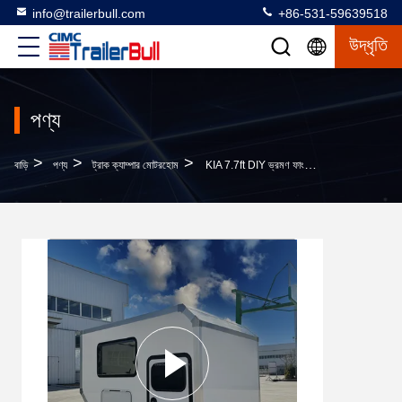
info@trailerbull.com
+86-531-59639518
উদ্ধৃতি
পণ্য
>
>
>
বাড়ি
পণ্য
ট্রাক ক্যাম্পার মোটরহোম
KIA 7.7ft DIY ভ্রমণ ফাংশন বিনোদনমূলক যানবাহন ক্যাম্পার বক্স মোটরহোম ট্রাকের জন্য