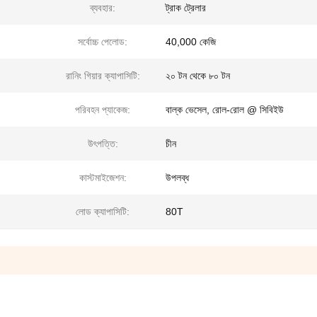
ব্যবহার:
ট্রাক ট্রেলার
সর্বোচ্চ পেলোড:
40,000 কেজি
রানিং গিয়ার ক্যাপাসিটি:
২০ টন থেকে ৮০ টন
পরিবহন প্যাকেজ:
বাল্ক ভেসেল, রোল-রোল @ সিবিইউ
উৎপত্তি:
চীন
কাস্টমাইজেশন:
উপলব্ধ
লোড ক্যাপাসিটি:
80T