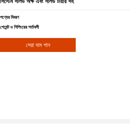
সিস্টেম সলিড অক্ষ এবং সলিড টায়ার সহ
পণ্যের বিবরণ
পেমেন্ট ও শিপিংয়ের শর্তাবলী
সেরা দাম পান