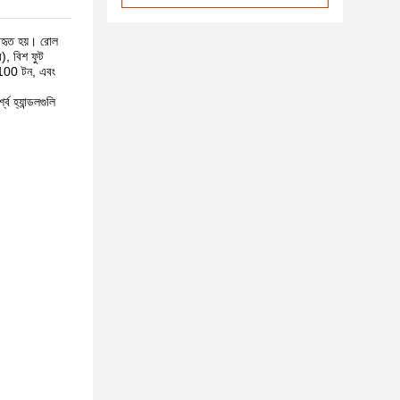
যবহৃত হয়। রোল
), বিশ ফুট
া 100 টন, এবং
ব হ্যান্ডলগুলি