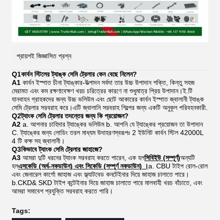
প্রায়শই জিজ্ঞাসিত প্রশ্ন
Q1
কার্বন স্টিলের ট্যাঙ্ক সেমি ট্রেলার কেন বেছে নিলেন?
A1
কার্বন ইস্পাত চীনা ট্যাঙ্কার-উত্পাদন সর্বদা তার উচ্চ উপাদান শক্তি, কিন্তু সহজ
মেরামত এবং কম রক্ষণাবেক্ষণ খরচ চরিত্রের কারণে না শুধুমাত্র প্রিয় উপাদান।ই.টি
যানবাহন গ্রাহকদের জন্য উচ্চ ভলিউম এবং ছোট আকারের কার্বন ইস্পাত জ্বালানী ট্যাঙ্ক
সেমি ট্রেলার সরবরাহ করে।এটি জ্বালানি সরবরাহ শিল্পের জন্য একটি অনুকূল পরিবহনকারী.
Q2
ট্যাংক সেমি ট্রেলার তদন্তের জন্য কি প্রয়োজন?
A2
a. আপনার চাহিদার ট্যাঙ্কের ভলিউম b. আপনি যে ট্যাঙ্কের প্রয়োজন তা উপাদান
C. ট্যাঙ্কের জন্য লোডিং তরল মাধ্যম উদাহরণস্বরূপঃ 2 ইউনিট কার্বন স্টিল 42000L
4 টি কক্ষ সহ জ্বালানী।
Q3
কিভাবে ট্যাংক সেমি ট্রেলার জাহাজে?
A3
আমরা দুটি ধরনের ট্যাংক সরবরাহ করতে পারেন, এক হল
সিবিইউ (সম্পূর্ণ)
অন্যটি
হল
এসকেডি (অর্ধ-নকডাউন) এবং সিকেডি (সম্পূর্ণ নকডাউন) ।
a. CBU টাইপ রোল-রোল
এবং জেনারেল কার্গো জাহাজ এবং ফ্ল্যাটবেড কনটেইনার দিয়ে জাহাজ চালাতে পারে।
b.CKD& SKD টাইপ কন্টেইনার দিয়ে জাহাজ চালাতে পারে মালবাহী খরচ বাঁচাতে, এবং
আমরা সমাবেশ প্রযুক্তি সরবরাহ করতে পারি।
Tags: