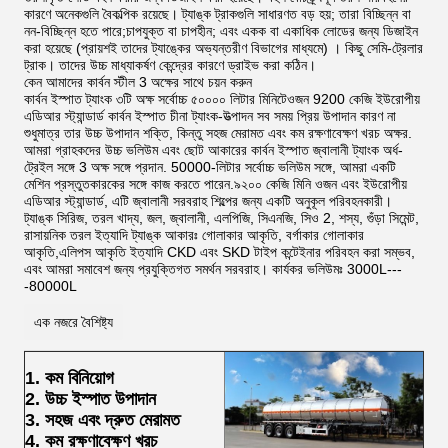
কারণে অনেকগুলি বৈকল্পিক রয়েছে। ট্যাঙ্ক ট্রাকগুলি সাধারণত বড় হয়; তারা বিচ্ছিন্ন বা
নন-বিচ্ছিন্ন হতে পারে;চাপযুক্ত বা চাপহীন; এবং একক বা একাধিক লোডের জন্য ডিজাইন
করা হয়েছে (প্রায়শই তাদের ট্যাঙ্কের অভ্যন্তরীণ বিভাগের মাধ্যমে) । কিছু সেমি-ট্রেলার
ট্রাক। তাদের উচ্চ মাধ্যাকর্ষণ কেন্দ্রের কারণে ড্রাইভ করা কঠিন।
কেন আমাদের কার্বন স্টীল 3 অক্ষের সাথে চয়ন করুন
কার্বন ইস্পাত ট্যাংক ৩টি অক্ষ সর্বোচ্চ ৫০০০০ লিটার মিনিটেওজন 9200 কেজি ইউরোপীয়
এডিআর স্ট্যান্ডার্ড কার্বন ইস্পাত চীনা ট্যাংক-উত্পাদন সব সময় প্রিয় উপাদান কারণ না
শুধুমাত্র তার উচ্চ উপাদান শক্তি, কিন্তু সহজ মেরামত এবং কম রক্ষণাবেক্ষণ খরচ অক্ষর.
আমরা গ্রাহকদের উচ্চ ভলিউম এবং ছোট আকারের কার্বন ইস্পাত জ্বালানী ট্যাংক অর্ধ-
ট্রেইল সঙ্গে 3 অক্ষ সঙ্গে প্রদান. 50000-লিটার সর্বোচ্চ ভলিউম সঙ্গে, আমরা একটি
মেশিন প্রস্তুতকারকের সঙ্গে কাজ করতে পারেন.৯২০০ কেজি মিনি ওজন এবং ইউরোপীয়
এডিআর স্ট্যান্ডার্ড, এটি জ্বালানী সরবরাহ শিল্পের জন্য একটি অনুকূল পরিবহনকারী।
ট্যাঙ্ক সিরিজ, তরল খাদ্য, জল, জ্বালানী, এলপিজি, সিএনজি, সিও 2, শস্য, গুঁড়া সিমেন্ট,
রাসায়নিক তরল ইত্যাদি ট্যাঙ্ক আকারঃ গোলাকার আকৃতি, বর্গাকার গোলাকার
আকৃতি,এলিপস আকৃতি ইত্যাদি CKD এবং SKD টাইপ কন্টেইনার পরিবহন করা সম্ভব,
এবং আমরা সমাবেশ জন্য প্রযুক্তিগত সমর্থন সরবরাহ। কার্যকর ভলিউমঃ 3000L---
-80000L
এক নজরে বৈশিষ্ট্য
1. কম বিনিয়োগ
2. উচ্চ ইস্পাত উপাদান
3. সহজ এবং দ্রুত মেরামত
4. কম রক্ষণাবেক্ষণ খরচ