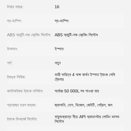
টায়ার নম্বর:
16
স্ব-ডাম্পিং:
স্ব-ডাম্পিং
ABS অ্যান্টি-লক ব্রেকিং সিস্টেম:
ABS অ্যান্টি-লক ব্রেকিং সিস্টেম
উপাদান:
ইস্পাত
শর্ত:
নতুন
ভারী দায়িত্ব 4 অক্ষ কার্বন ইস্পাত ট্যাংক সেমি
ট্যাঙ্ক সিরিজ:
ট্রেলার
কাস্টমাইজড ট্যাংক ভলিউম:
সর্বোচ্চ 50 000L সব পাওয়া যায়
প্রযোজ্য তরল মাধ্যম:
জ্বালানি, তেল, ডিজেল, জেইটি, পেট্রল, জল
বায়ুসংক্রান্ত নীচে API অ্যাডাপ্টার লোডিং ভালভ
ট্যাংক ডিসচার্জ সিস্টেম:
সিস্টেম