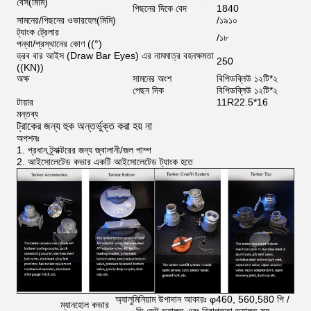
বেস
(
মিমি
)
পিছনের দিকে বেদ
1840
সামনের/পিছনের ওভারহেল
(
মিমি
)
/১৯১০
ট্যাংক ট্রেলার
/১৮
পন্থা/প্রস্থানের কোণ ((°)
ড্রব বার আইস (Draw Bar Eyes) এর নামমাত্র বহনক্ষমতা
250
((KN))
অক্ষ
সামনের অংশ
বিপিডব্লিউ ১২টি*২
পেছন দিক
বিপিডব্লিউ ১২টি*২
টায়ার
11R22.5*16
মন্তব্য
ট্রাকের জন্য হুক অন্তর্ভুক্ত করা হয় না
অপশনঃ
1. প্রধান ট্র্যাক্টরের জন্য জ্বালানী/জল পাম্প
2. আইসোলেটেড কভার একটি আইসোলেটেড ট্যাংক হতে
অ্যালুমিনিয়াম উপাদান আকারঃ φ460, 560,580 পি /
ম্যানহোল কভার