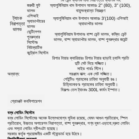
ভি ভেন্ট ভ্যালভ এবং নিরাপত্তা ভ্যালভ সহ
জরুরী ফুট
অ্যালুমিনিয়াম খাদ উপাদান আকারঃ 2" (80), 3" (100),
ভালভ
বায়ুসংক্রান্ত নিয়ন্ত্রণ
এপিআই
ট্যাংক
অ্যালুমিনিয়াম খাদ উপাদান আকারঃ 3'(100) এপিআই
অ্যাডাপ্টারের
নিরাপত্তা
অ্যাডাপ্টার ভালভ
ভালভ
ভালভ
ভেন্টিলেশন
অ্যালুমিনিয়াম উপাদানঃ বাষ্প ভেন্ট ভালভ, কম্বিং ভেন্ট
পুনরুদ্ধার
ভালভ, বাষ্প অ্যাডাপ্টার ভালভ, বাষ্প পুনরুদ্ধার জয়েন্ট
সিস্টেমঃ
নিউম্যাটিক
কন্ট্রোল সিস্টেম
রিপার টায়ার ক্যারিয়ারঃ রিপার টায়ার ছাড়াই চ্যাসি প্রতি
দুটি সেট দিয়ে সজ্জিত।
সাইড গার্ডঃ স্টিল।
অন্যান্য:
সরঞ্জাম বাক্স: এক সেট সজ্জিত।
পেইন্টিংঃ গ্রাহকের চাহিদা অনুযায়ী রঙ।
চিহ্নিতকরণঃ গ্রাহকের চাহিদা অনুযায়ী।
বিকল্পঃ তেল ট্যাংকঃ 300L কার্বন ইস্পাত।
প্রোডাক্ট কনফিগারেশন
বন্ধ লোডিং সিস্টেম
বন্ধ লোডিং সিস্টেমের অনেক উল্লেখযোগ্য সুবিধা রয়েছে, যেমন আগুন প্রতিরোধ, স্পিল
প্রতিরোধ, উচ্চতর অপারেশন নিরাপত্তা, বাষ্প পুনরুদ্ধার, পণ্য দূষণ এড়ানো,দ্রুত লোডিং
এবং সস্তা লোডিং দ্বীপএটা হয়েছে।
সরকার কর্তৃক প্রয়োজনীয় একটি স্ট্যান্ডার্ড হয়ে উঠবে।