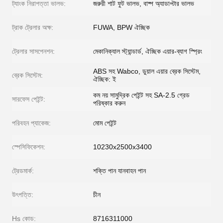
ট্যাংক নিরাপত্তা ভালভ:
জরুরী শাট ফুট ভালভ, বাষ্প অ্যাডাপ্টার ভালভ
ট্রাক ট্রেলার অক্ষ:
FUWA, BPW ঐচ্ছিক
ট্রেলার সাসপেনশন:
মেকানিক্যাল স্ট্যান্ডার্ড, ঐচ্ছিক এয়ার-ব্যাগ স্প্রিং
ABS সহ Wabco, ডুয়াল এয়ার ব্রেক সিস্টেম,
ব্রেক সিস্টেম:
ঐচ্ছিক: ই
কম নয় সামুদ্রিক পেইন্ট সহ SA-2.5 গ্রেড
সারফেস পেইন্ট:
পরিষ্কার করুন
পরিবহন প্যাকেজ:
মোম পেইন্ট
স্পেসিফিকেশন:
10230x2500x3400
ট্রেডমার্ক:
শক্তি পান যানবাহন পান
উৎপত্তি:
চীন
Hs কোড:
8716311000